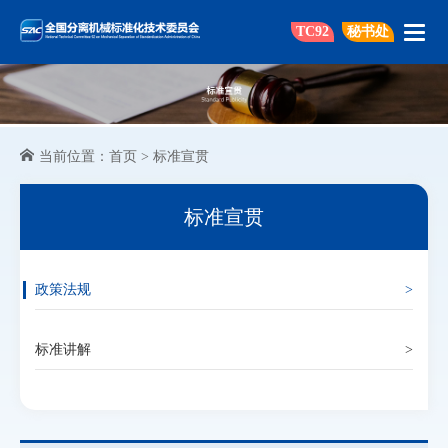
TC92
秘书处
当前位置：
首页
>
标准宣贯
标准宣贯
政策法规
>
标准讲解
>